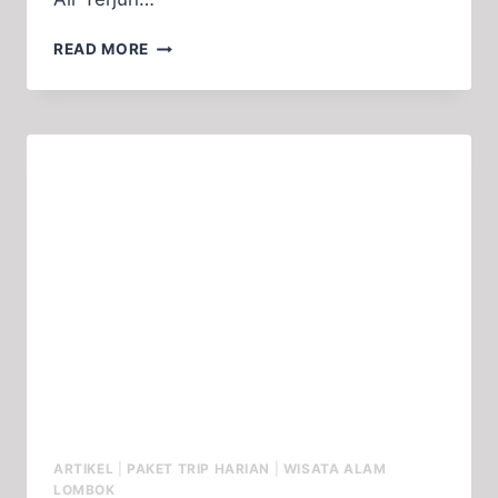
READ MORE
ARTIKEL
|
PAKET TRIP HARIAN
|
WISATA ALAM
LOMBOK