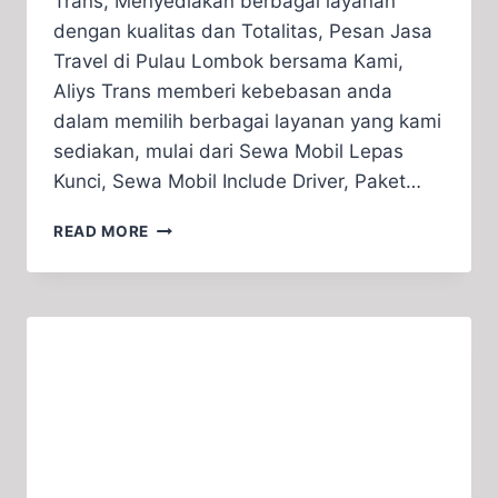
Trans, Menyediakan berbagai layanan
dengan kualitas dan Totalitas, Pesan Jasa
Travel di Pulau Lombok bersama Kami,
Aliys Trans memberi kebebasan anda
dalam memilih berbagai layanan yang kami
sediakan, mulai dari Sewa Mobil Lepas
Kunci, Sewa Mobil Include Driver, Paket…
READ MORE