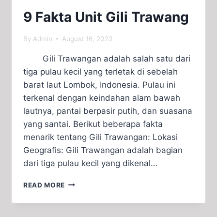
9 Fakta Unit Gili Trawang
By
Admin
August 16, 2023
Gili Trawangan adalah salah satu dari
tiga pulau kecil yang terletak di sebelah
barat laut Lombok, Indonesia. Pulau ini
terkenal dengan keindahan alam bawah
lautnya, pantai berpasir putih, dan suasana
yang santai. Berikut beberapa fakta
menarik tentang Gili Trawangan: Lokasi
Geografis: Gili Trawangan adalah bagian
dari tiga pulau kecil yang dikenal…
READ MORE