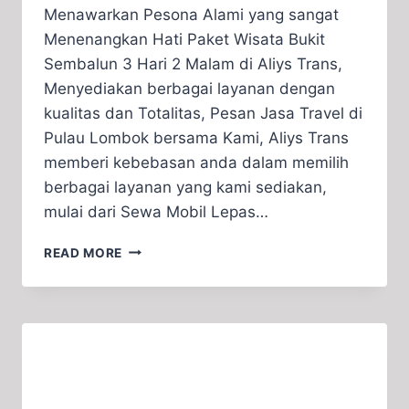
Menawarkan Pesona Alami yang sangat
Menenangkan Hati Paket Wisata Bukit
Sembalun 3 Hari 2 Malam di Aliys Trans,
Menyediakan berbagai layanan dengan
kualitas dan Totalitas, Pesan Jasa Travel di
Pulau Lombok bersama Kami, Aliys Trans
memberi kebebasan anda dalam memilih
berbagai layanan yang kami sediakan,
mulai dari Sewa Mobil Lepas…
READ MORE