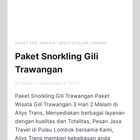
PAKET TRIP HARIAN
|
WISATA ALAM LOMBOK
Paket Snorkling Gili
Trawangan
By
Admin
September 8, 2023
Paket Snorkling Gili Trawangan Paket
Wisata Gili Trawangan 3 Hari 2 Malam di
Aliys Trans, Menyediakan berbagai layanan
dengan kualitas dan Totalitas, Pesan Jasa
Travel di Pulau Lombok bersama Kami,
Aliys Trans memberi kebebasan anda