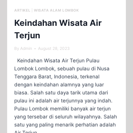
ARTIKEL
|
WISATA ALAM LOMBOK
Keindahan Wisata Air
Terjun
By
Admin
August 28, 2023
Keindahan Wisata Air Terjun Pulau
Lombok Lombok, sebuah pulau di Nusa
Tenggara Barat, Indonesia, terkenal
dengan keindahan alamnya yang luar
biasa. Salah satu daya tarik utama dari
pulau ini adalah air terjunnya yang indah.
Pulau Lombok memiliki banyak air terjun
yang tersebar di seluruh wilayahnya. Salah
satu yang paling menarik perhatian adalah
Air Terjun…