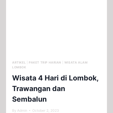
ARTIKEL
|
PAKET TRIP HARIAN
|
WISATA ALAM
LOMBOK
Wisata 4 Hari di Lombok,
Trawangan dan
Sembalun
By
Admin
October 2, 2023