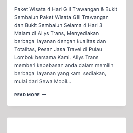
Paket Wisata 4 Hari Gili Trawangan & Bukit
Sembalun Paket Wisata Gili Trawangan
dan Bukit Sembalun Selama 4 Hari 3
Malam di Aliys Trans, Menyediakan
berbagai layanan dengan kualitas dan
Totalitas, Pesan Jasa Travel di Pulau
Lombok bersama Kami, Aliys Trans
memberi kebebasan anda dalam memilih
berbagai layanan yang kami sediakan,
mulai dari Sewa Mobil…
READ MORE