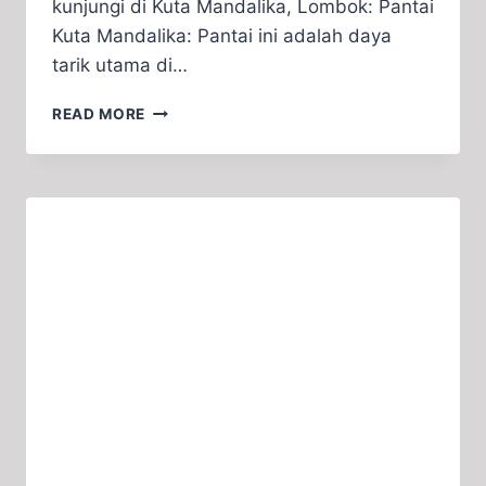
kunjungi di Kuta Mandalika, Lombok: Pantai
Kuta Mandalika: Pantai ini adalah daya
tarik utama di…
READ MORE