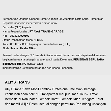
Berdasarkan Undang-Undang Nomor 2 Tahun 2022 tentang Cipta Kerja, Pemerintah
Republik Indonesia menerbitkan Nomor Induk
Berusaha (NIB) kepada:
Nama Pelaku Usaha :
PT AYAT TRANS GARAGE
NIB :
0503230020109
Status Penanaman Modal :
PMDN
Kode Klasifikasi Baku Lapangan Usaha Indonesia
(KBLI)
Skala Usaha :
Usaha Mikro
Pelaku Usaha dengan NIB tersebut di atas adalah benar dan sah dapat melaksanakan
kegiatan berusaha sebagaimana terlampir pada Dokument
PERIZINAN BERUSAHA
BERBASIS RISIKO
dengan tetap
memperhatikan ketentuan peraturan perundang-undangan.
ALIYS TRANS
Aliys Trans Sewa Mobil Lombok Profesional melayani berbagai
kebutuhan anda baik itu Transportasi maupun Jasa Tour & Travel,
Berbasis di Kabupaten Lombok Barat, Lombok Nusa Tenggara Barat
dan memiliki Ijin Resmi sesuai dengan peraturan Perundang-undangan