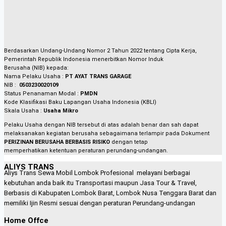
Berdasarkan Undang-Undang Nomor 2 Tahun 2022 tentang Cipta Kerja,
Pemerintah Republik Indonesia menerbitkan Nomor Induk
Berusaha (NIB) kepada:
Nama Pelaku Usaha :
PT AYAT TRANS GARAGE
NIB :
0503230020109
Status Penanaman Modal :
PMDN
Kode Klasifikasi Baku Lapangan Usaha Indonesia
(KBLI)
Skala Usaha :
Usaha Mikro
Pelaku Usaha dengan NIB tersebut di atas adalah benar dan sah dapat
melaksanakan kegiatan berusaha sebagaimana terlampir pada Dokument
PERIZINAN BERUSAHA BERBASIS RISIKO
dengan tetap
memperhatikan ketentuan peraturan perundang-undangan.
ALIYS TRANS
Aliys Trans Sewa Mobil Lombok Profesional melayani berbagai
kebutuhan anda baik itu Transportasi maupun Jasa Tour & Travel,
Berbasis di Kabupaten Lombok Barat, Lombok Nusa Tenggara Barat dan
memiliki Ijin Resmi sesuai dengan peraturan Perundang-undangan
Home Offce