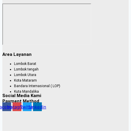
Area Layanan
Lombok Barat
Lombok tengah
Lombok Utara
Kota Mataram
Bandara Internasional ( LOP)
Kuta Mandalika
Social Media Kami
Payment Method
acebook
Instagram
Twitter
Linkedin