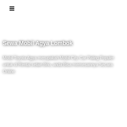
Sewa Mobil Agya Lombok
Mobil Toyota Agya merupakah Mobil City Car Paling Populer
untuk di Rental selain Brio, anda Bisa memesannya Secara
Online