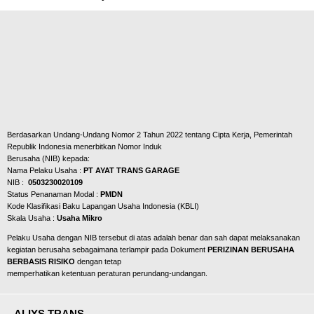
Berdasarkan Undang-Undang Nomor 2 Tahun 2022 tentang Cipta Kerja, Pemerintah
Republik Indonesia menerbitkan Nomor Induk
Berusaha (NIB) kepada:
Nama Pelaku Usaha :
PT AYAT TRANS GARAGE
NIB :
0503230020109
Status Penanaman Modal :
PMDN
Kode Klasifikasi Baku Lapangan Usaha Indonesia
(KBLI)
Skala Usaha :
Usaha Mikro
Pelaku Usaha dengan NIB tersebut di atas adalah benar dan sah dapat melaksanakan
kegiatan berusaha sebagaimana terlampir pada Dokument
PERIZINAN BERUSAHA
BERBASIS RISIKO
dengan tetap
memperhatikan ketentuan peraturan perundang-undangan.
ALIYS TRANS